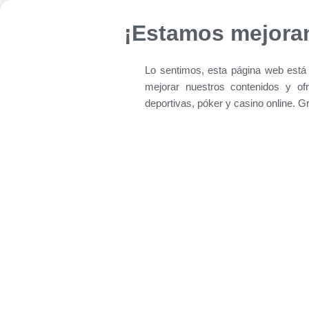
¡Estamos mejora
Lo sentimos, esta página web est
INICIO
NOTICIAS CABALLOS
VER CARRERAS DE C
ENLACE
mejorar nuestros contenidos y of
deportivas, póker y casino online. G
»
Principal
Tipos de Apues
200€
sin bono
100€
30€