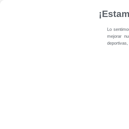
¡Estam
Lo sentimo
INICIO
NOTICIAS CA
V
mejorar nu
deportivas,
Pr
200€
sin bono
100€
30€