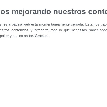
os mejorando nuestros cont
s, esta página web está momentáneamente cerrada. Estamos trab
BALLOS
ER CARRERAS DE CABALLOS
ENLACES
CONTACTO
estros contenidos y ofrecerte todo lo que necesitas saber sob
 póker y casino online. Gracias.
»
incipal
Tipos de Apuestas