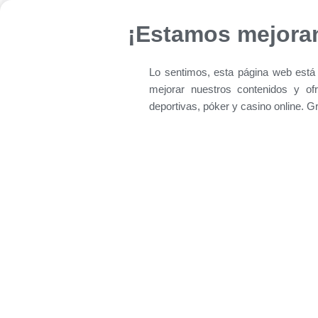
¡Estamos mejora
Lo sentimos, esta página web est
INICIO
NOTICIAS CABALLOS
VER CARRERAS DE C
ENLACE
mejorar nuestros contenidos y of
deportivas, póker y casino online. G
»
Principal
Glosario carrer
200€
Starting Price (SP)
: Precio de l
que se inicia la carrera.
sin bono
‹ Seller
100€
30€