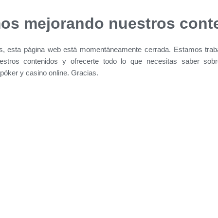
os mejorando nuestros cont
s, esta página web está momentáneamente cerrada. Estamos trab
BALLOS
ER CARRERAS DE CABALLOS
ENLACES
CONTACTO
estros contenidos y ofrecerte todo lo que necesitas saber sob
 póker y casino online. Gracias.
»
incipal
Glosario carreras caballos
ont Runner
: Caballo a quién le gusta tomar el liderato o estar en cabeza de carrera
de un buen inicio.
Foal
arriba
Furlong (f