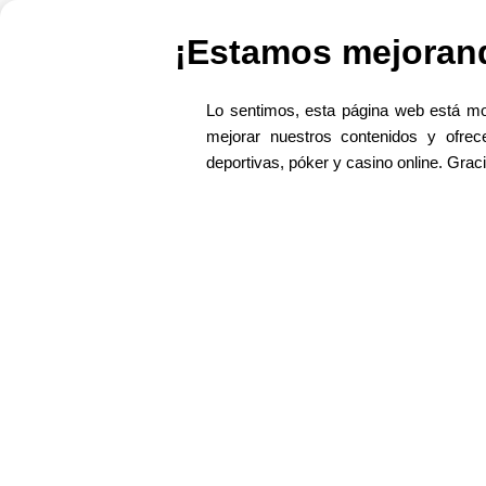
¡Estamos mejorand
Lo sentimos, esta página web está m
Inicio
mejorar nuestros contenidos y ofrec
deportivas, póker y casino online. Grac
Noticias Caballos
Ver Carreras de Caballos
Enlaces
Contacto