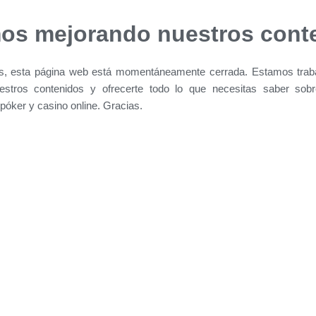
os mejorando nuestros cont
s, esta página web está momentáneamente cerrada. Estamos trab
BALLOS
ER CARRERAS DE CABALLOS
ENLACES
CONTACTO
estros contenidos y ofrecerte todo lo que necesitas saber sob
 póker y casino online. Gracias.
»
incipal
Caballos