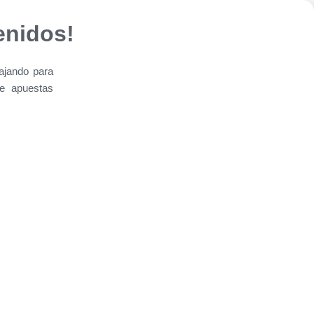
enidos!
ajando para
re apuestas