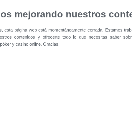
os mejorando nuestros cont
s, esta página web está momentáneamente cerrada. Estamos trab
BALLOS
ER CARRERAS DE CABALLOS
ENLACES
CONTACTO
estros contenidos y ofrecerte todo lo que necesitas saber sob
 póker y casino online. Gracias.
»
incipal
Apuestas caballos