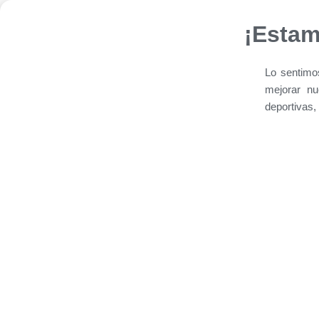
¡Estam
Lo sentimo
INICIO
NOTICIAS CA
V
mejorar nu
deportivas,
Pr
200€
sin bono
100€
30€